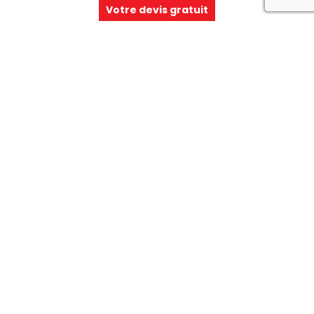
Votre devis gratuit
LEPETIT IMPRIMEUR
Confiez-nous votre
création graphique
Contactez-nous
Vous avez besoin d'une impression
personnalisée?