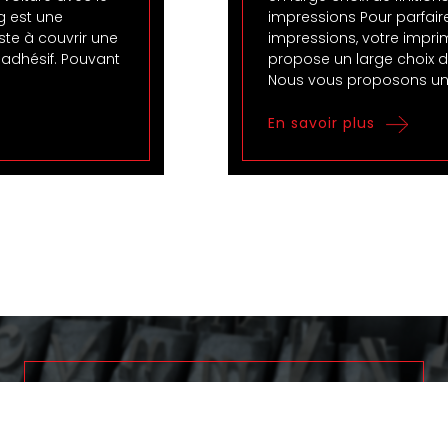
g est une
impressions Pour parfair
ste à couvrir une
impressions, votre impri
 adhésif. Pouvant
propose un large choix de
Nous vous proposons u
En savoir plus