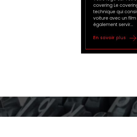
covering Le coverin
technique qui consi
voiture avec un film
également servir…
En savoir plus