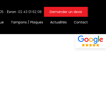
 05
Évron :
02 43 01 62 08
Demander un devis
que
Tampons / Plaques
Actualités
Contact